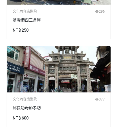
文化內容策進院
296
基隆港西三倉庫
NT$ 250
文化內容策進院
377
邱良功母節孝坊
NT$ 600