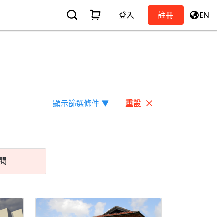
登入
註冊
EN
顯示篩選條件 ▼
重設
閱