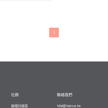
1
社群
聯絡我們
論壇討論區
tdal@taicca.tw