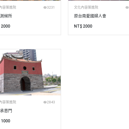
內容策進院
3231
文化內容策進院
測候所
原台南愛國婦人會
 2000
NT$ 2000
內容策進院
2843
承恩門
 1000